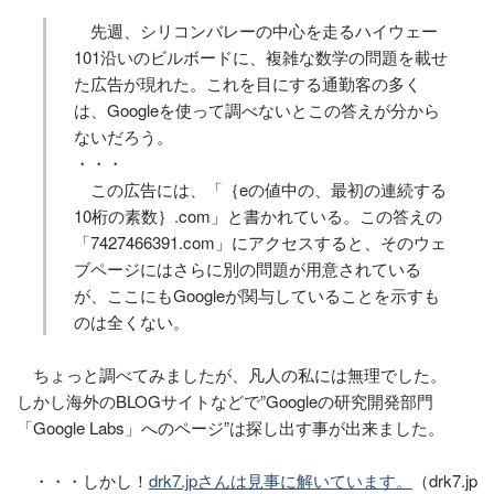
先週、シリコンバレーの中心を走るハイウェー
101沿いのビルボードに、複雑な数学の問題を載せ
た広告が現れた。これを目にする通勤客の多く
は、Googleを使って調べないとこの答えが分から
ないだろう。
・・・
この広告には、「｛eの値中の、最初の連続する
10桁の素数｝.com」と書かれている。この答えの
「7427466391.com」にアクセスすると、そのウェ
ブページにはさらに別の問題が用意されている
が、ここにもGoogleが関与していることを示すも
のは全くない。
ちょっと調べてみましたが、凡人の私には無理でした。
しかし海外のBLOGサイトなどで”Googleの研究開発部門
「Google Labs」へのページ”は探し出す事が出来ました。
・・・しかし！
drk7.jpさんは見事に解いています。
（drk7.jp