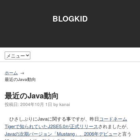
BLOGKID
ホーム
最近のJava動向
最近のJava動向
投稿日:
2004年10月 1日
by
kanai
ひさしぶりにJavaに関する事ですが、昨日
コードネーム
Tigerで知られていたJ2SE5.0が正式リリース
されましたが、
Javaの次期バージョン「Mustang」、2006年デビュー
と言う