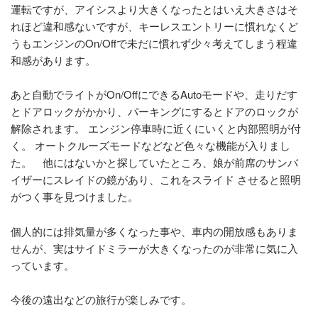
運転ですが、アイシスより大きくなったとはいえ大きさはそ
れほど違和感ないですが、キーレスエントリーに慣れなくど
うもエンジンのOn/Offで未だに慣れず少々考えてしまう程違
和感があります。
あと自動でライトがOn/OffにできるAutoモードや、走りだす
とドアロックがかかり、パーキングにするとドアのロックが
解除されます。 エンジン停車時に近くにいくと内部照明が付
く。 オートクルーズモードなどなど色々な機能が入りまし
た。 他にはないかと探していたところ、娘が前席のサンバ
イザーにスレイドの鏡があり、これをスライド させると照明
がつく事を見つけました。
個人的には排気量が多くなった事や、車内の開放感もありま
せんが、実はサイドミラーが大きくなったのが非常に気に入
っています。
今後の遠出などの旅行が楽しみです。